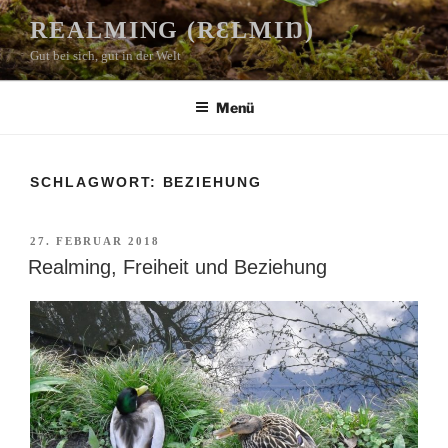
Zum
REALMING (RƐLMIŊ)
Inhalt
Gut bei sich, gut in der Welt
springen
Menü
SCHLAGWORT:
BEZIEHUNG
VERÖFFENTLICHT
27. FEBRUAR 2018
AM
Realming, Freiheit und Beziehung