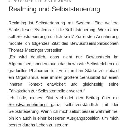
VERÖFFENTLICHT
5. NOVEMBER 2018
VON
ADMIN
AM
Realming und Selbststeuerung
Realming ist Selbsterfahrung mit System. Eine weitere
Säule dieses Systems ist die Selbststeuerung. Wozu aber
soll Selbststeuerung nützlich sein? Zur ersten Annäherung
möchte ich folgendes Zitat des Bewusstseinsphilosophen
Thomas Metzinger vorstellen:
„Es wird deutlich, dass nicht nur Bewusstsein im
Allgemeinen, sondern auch das bewusste Selbsterleben ein
graduelles Phänomen ist. Es nimmt an Stärke zu, sobald
ein Organismus eine immer größere Sensibilität für einen
inneren Kontext entwickelt und gleichzeitig seine
Fähigkeiten zur Selbstkontrolle erweitert.“
Ich finde, dieses Zitat verbindet den Beitrag über die
Selbstwahrnehmung
ganz selbstverständlich mit der
Selbststeuerung. Wenn ich mich selbst besser wahrnehme,
bin ich auch in einer besseren Ausgangsposition, um mich
besser durchs Leben zu steuern.