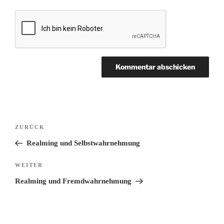
Beitragsnavigation
Vorheriger
ZURÜCK
Beitrag
Realming und Selbstwahrnehmung
Nächster
WEITER
Beitrag
Realming und Fremdwahrnehmung