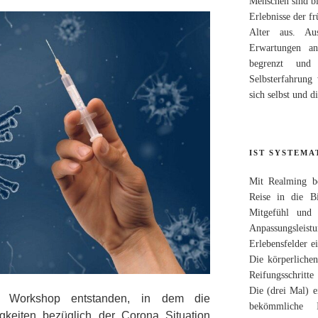
Menschen sind b
Erlebnisse der fr
Alter aus. Au
Erwartungen an
begrenzt und 
Selbsterfahrung
sich selbst und d
IST SYSTEMA
Mit Realming be
Reise in die Bi
Mitgefühl und 
Anpassungsleist
Erlebensfelder e
Die körperlichen
Reifungsschritte
Die (drei Mal) e
m Workshop entstanden, in dem die
bekömmliche 
gkeiten bezüglich der Corona Situation