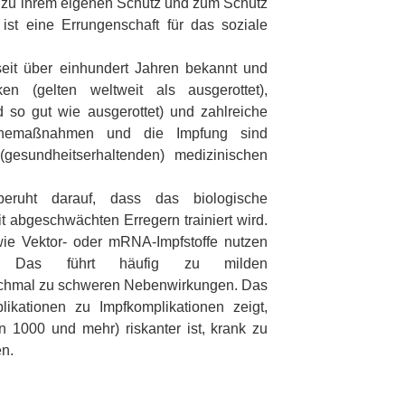
zu ihrem eigenen Schutz und zum Schutz
ist eine Errungenschaft für das soziale
seit über einhundert Jahren bekannt und
en (gelten weltweit als ausgerottet),
 so gut wie ausgerottet) und zahlreiche
enemaßnahmen und die Impfung sind
 (gesundheitserhaltenden) medizinischen
eruht darauf, dass das biologische
abgeschwächten Erregern trainiert wird.
ie Vektor- oder mRNA-Impfstoffe nutzen
zip. Das führt häufig zu milden
chmal zu schweren Nebenwirkungen. Das
likationen zu Impfkomplikationen zeigt,
n 1000 und mehr) riskanter ist, krank zu
en.