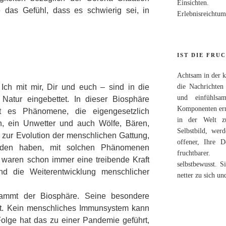
Einsichten.
e das Gefühl, dass es schwierig sei, in
Erlebnisreichtum,
IST DIE FRU
Achtsam in der 
die Nachrichten
ch mit mir, Dir und euch – sind in die
und einfühlsa
atur eingebettet. In dieser Biosphäre
Komponenten ermö
bt es Phänomene, die eigengesetzlich
in der Welt zu
h, ein Unwetter und auch Wölfe, Bären,
Selbstbild, we
t zur Evolution der menschlichen Gattung,
offener, Ihre 
den haben, mit solchen Phänomenen
fruchtbarer.
waren schon immer eine treibende Kraft
selbstbewusst. S
nd die Weiterentwicklung menschlicher
netter zu sich un
mmt der Biosphäre. Seine besondere
 ist. Kein menschliches Immunsystem kann
 Folge hat das zu einer Pandemie geführt,