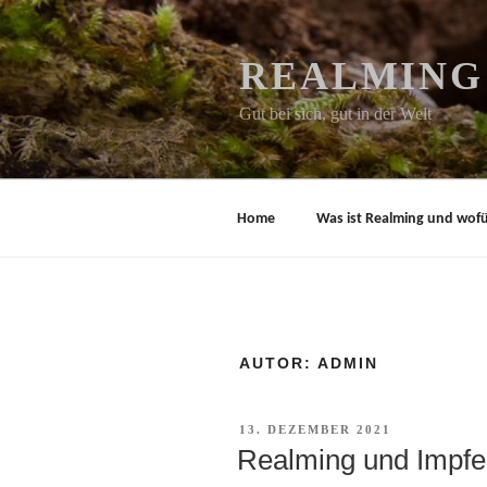
Zum
Inhalt
springen
REALMING 
Gut bei sich, gut in der Welt
Home
Was ist Realming und wofür
AUTOR:
ADMIN
VERÖFFENTLICHT
13. DEZEMBER 2021
AM
Realming und Impf