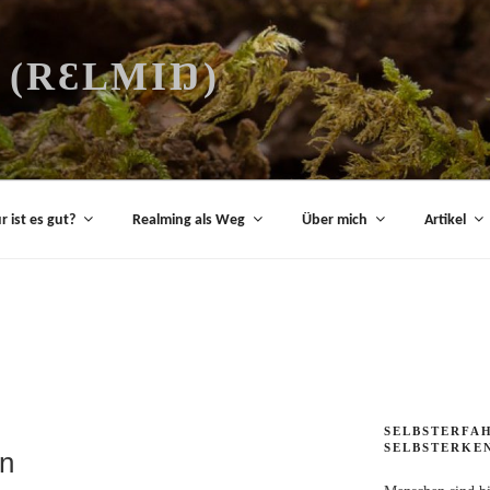
(RƐLMIŊ)
 ist es gut?
Realming als Weg
Über mich
Artikel
SELBSTERFA
SELBSTERKE
en