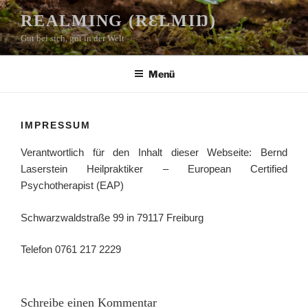
Zum
REALMING (RƐLMIŊ)
Inhalt
Gut bei sich, gut in der Welt
springen
Menü
IMPRESSUM
Verantwortlich für den Inhalt dieser Webseite: Bernd
Laserstein Heilpraktiker – European Certified
Psychotherapist (EAP)
Schwarzwaldstraße 99 in 79117 Freiburg
Telefon 0761 217 2229
Schreibe einen Kommentar