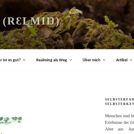
(RƐLMIŊ)
 ist es gut?
Realming als Weg
Über mich
Artikel
SELBSTERFA
SELBSTERKE
Menschen sind b
Erlebnisse der fr
Alter aus. Au