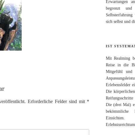
Erwartungen an
begrenzt und 
Selbsterfahrung
sich selbst und d
IST SYSTEMA
Mit Realming be
Reise in die Bi
Mitgefühl und 
Anpassungsleist
Erlebensfelder e
ar
Die körperlichen
Reifungsschritte
röffentlicht.
Erforderliche Felder sind mit
*
Die (drei Mal) e
bekömmliche 
Einsichten.
Erlebnisreichtum,