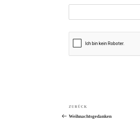
Beitragsnavigation
Vorheriger
ZURÜCK
Beitrag
Weihnachtsgedanken