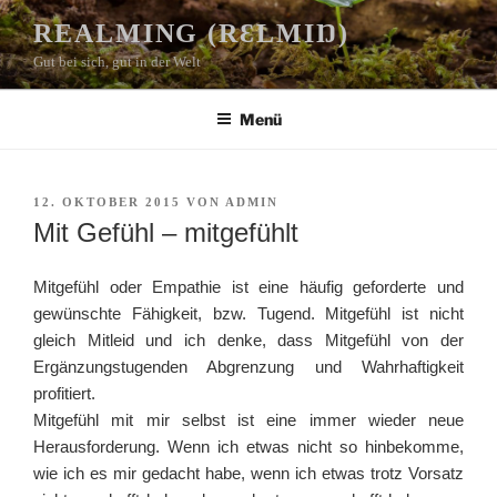
Zum
REALMING (RƐLMIŊ)
Inhalt
Gut bei sich, gut in der Welt
springen
Menü
VERÖFFENTLICHT
12. OKTOBER 2015
VON
ADMIN
AM
Mit Gefühl – mitgefühlt
Mitgefühl oder Empathie ist eine häufig geforderte und
gewünschte Fähigkeit, bzw. Tugend. Mitgefühl ist nicht
gleich Mitleid und ich denke, dass Mitgefühl von der
Ergänzungstugenden Abgrenzung und Wahrhaftigkeit
profitiert.
Mitgefühl mit mir selbst ist eine immer wieder neue
Herausforderung. Wenn ich etwas nicht so hinbekomme,
wie ich es mir gedacht habe, wenn ich etwas trotz Vorsatz