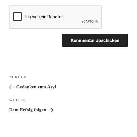
Beitragsnavigation
Vorheriger
ZURÜCK
Beitrag
Gedanken zum Asyl
Nächster
WEITER
Beitrag
Dem Erfolg folgen